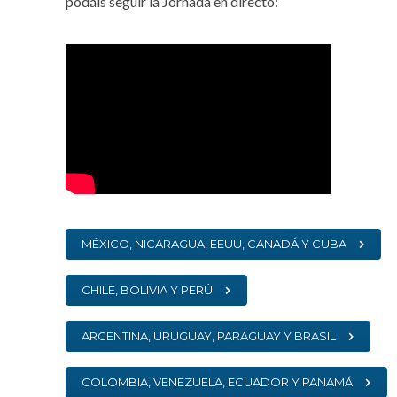
podáis seguir la Jornada en directo:
MÉXICO, NICARAGUA, EEUU, CANADÁ Y CUBA
CHILE, BOLIVIA Y PERÚ
ARGENTINA, URUGUAY, PARAGUAY Y BRASIL
COLOMBIA, VENEZUELA, ECUADOR Y PANAMÁ