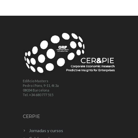
Edificio Masters
Pedro i Pons, 9-11, 4t 3a
08034 Barcelona
Tel. +34 680 777 515
CERPIE
Jornadas y cursos