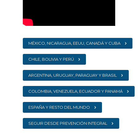
MÉXICO, NICARAGUA, EEUU, CANADÁ Y CUBA
CHILE, BOLIVIA Y PERÚ
ARGENTINA, URUGUAY, PARAGUAY Y BRASIL
COLOMBIA, VENEZUELA, ECUADOR Y PANAMÁ
ESPAÑA Y RESTO DEL MUNDO
SEGUIR DESDE PREVENCIÓN INTEGRAL