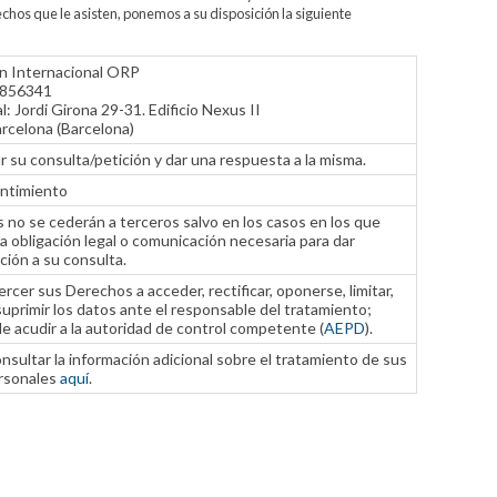
chos que le asisten, ponemos a su disposición la siguiente
n Internacional ORP
6856341
al: Jordi Girona 29-31. Edificio Nexus II
rcelona (Barcelona)
 su consulta/petición y dar una respuesta a la misma.
ntimiento
 no se cederán a terceros salvo en los casos en los que
a obligación legal o comunicación necesaria para dar
ión a su consulta.
rcer sus Derechos a acceder, rectificar, oponerse, limitar,
suprimir los datos ante el responsable del tratamiento;
e acudir a la autoridad de control competente (
AEPD
).
sultar la información adicional sobre el tratamiento de sus
rsonales
aquí
.