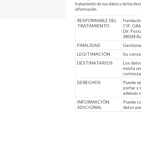
tratamiento de sus datos y de los dere
información.
RESPONSABLE DEL
Fundació
TRATAMIENTO
CIF: G8
Dir. Post
08034 Ba
FINALIDAD
Gestionar
LEGITIMACIÓN
Su conse
DESTINATARIOS
Los datos
exista un
contestac
DERECHOS
Puede eje
portar y 
además d
INFORMACIÓN
Puede con
ADICIONAL
datos pe