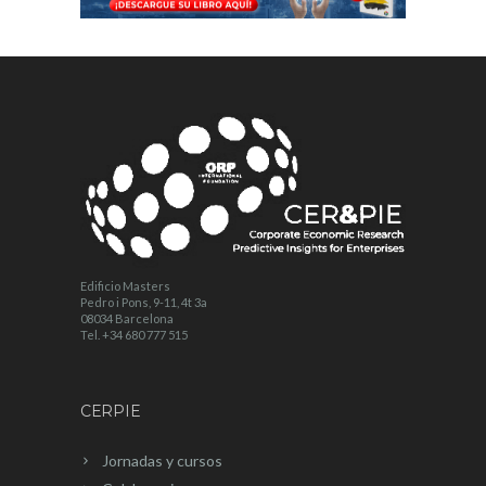
Edificio Masters
Pedro i Pons, 9-11, 4t 3a
08034 Barcelona
Tel. +34 680 777 515
CERPIE
Jornadas y cursos