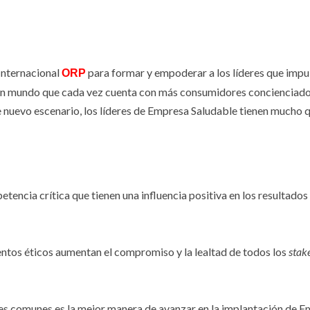
Internacional
para formar y empoderar a los líderes que impu
ORP
o en un mundo que cada vez cuenta con más consumidores conciencia
te nuevo escenario, los líderes de Empresa Saludable tienen mucho q
tencia crítica que tienen una influencia positiva en los resultados
entos éticos aumentan el compromiso y la lealtad de todos los
stak
es comunes es la mejor manera de avanzar en la implantación de Emp