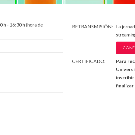
 h - 16:30 h (hora de
RETRANSMISIÓN
:
La jornad
streamin
CONÉC
CERTIFICADO:
Para rec
Universi
inscribi
finaliza