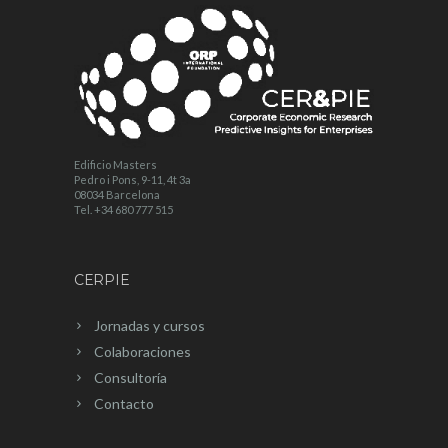
Edificio Masters
Pedro i Pons, 9-11, 4t 3a
08034 Barcelona
Tel. +34 680 777 515
CERPIE
Jornadas y cursos
Colaboraciones
Consultoría
Contacto