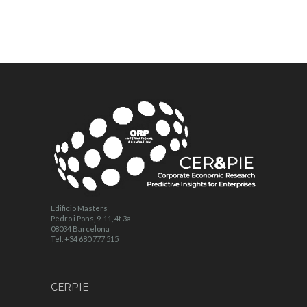
Edificio Masters
Pedro i Pons, 9-11, 4t 3a
08034 Barcelona
Tel. +34 680 777 515
CERPIE