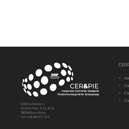
CERP
Jo
Co
Co
Co
Edificio Masters
Pedro i Pons, 9-11, 4t 3a
08034 Barcelona
Tel. +34 680 777 515