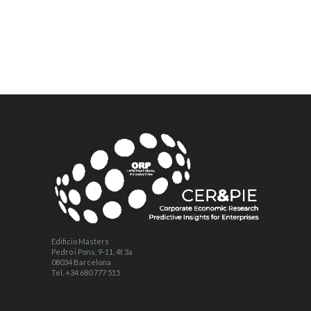
Edificio Masters
Pedro i Pons, 9-11, 4t 3a
08034 Barcelona
Tel. +34 680 777 515