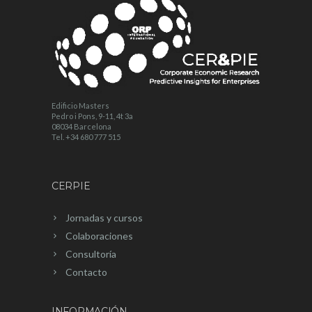
Edificio Masters
Pedro i Pons, 9-11, 4t 3a
08034 Barcelona
Tel. +34 680 777 515
CERPIE
Jornadas y cursos
Colaboraciones
Consultoría
Contacto
INFORMACIÓN