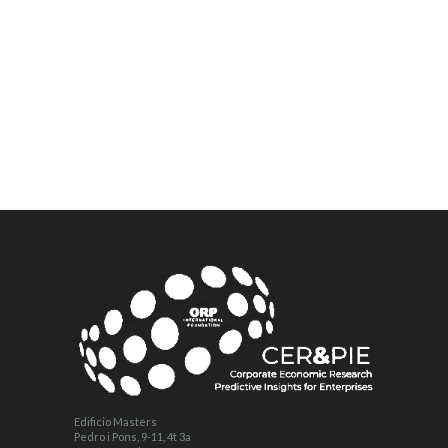
Edificio Masters
Pedro i Pons, 9-11, 4t 3a