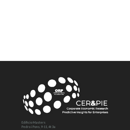
Edificio Masters
Pedro i Pons, 9-11, 4t 3a