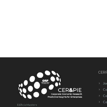
CERP
Jo
Co
Co
Co
Edificio Masters