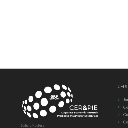
CERP
Jo
Co
Co
Co
Edificio Masters