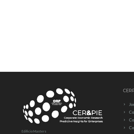
CERP
Jo
Co
Co
Co
Edificio Masters