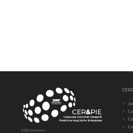
CERP
Jo
Co
Co
Co
Edificio Masters