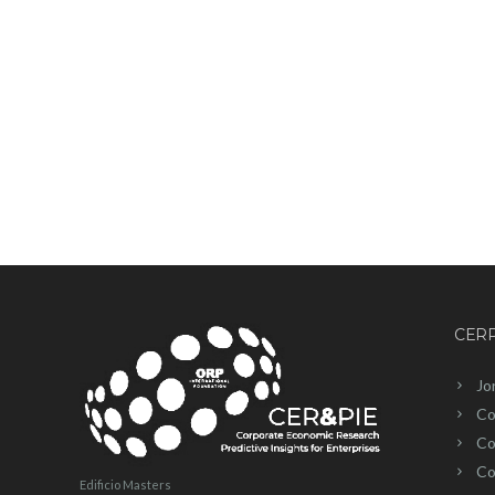
CERP
Jo
Co
Co
Co
Edificio Masters