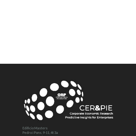
Edificio Masters
Pedro i Pons, 9-11, 4t 3a