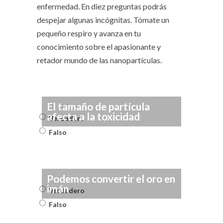
enfermedad. En diez preguntas podrás
despejar algunas incógnitas. Tómate un
pequeño respiro y avanza en tu
conocimiento sobre el apasionante y
retador mundo de las nanopartículas.
El tamaño de partícula
afecta a la toxicidad
Verdadero
Falso
Podemos convertir el oro en
imán
Verdadero
Falso