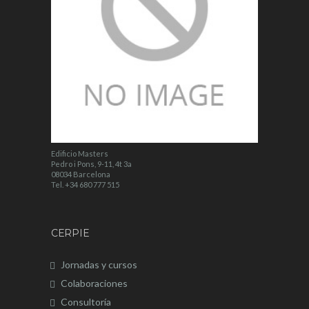
Edificio Masters
Pedro i Pons, 9-11, 4t 3a
08034 Barcelona
Tel. +34 680 777 515
CERPIE
Jornadas y cursos
Colaboraciones
Consultoría